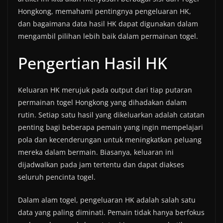
Hongkong, memahami pentingnya pengeluaran HK,
dan bagaimana data hasil HK dapat digunakan dalam
mengambil pilihan lebih baik dalam permainan togel.
Pengertian Hasil HK
Keluaran HK merujuk pada output dari tiap putaran
permainan togel Hongkong yang dihadakan dalam
rutin. Setiap satu hasil yang dikeluarkan adalah catatan
penting bagi beberapa pemain yang ingin mempelajari
pola dan kecenderungan untuk meningkatkan peluang
mereka dalam bermain. Biasanya, keluaran ini
dijadwalkan pada jam tertentu dan dapat diakses
seluruh pencinta togel.
Dalam alam togel, pengeluaran HK adalah salah satu
data yang paling diminati. Pemain tidak hanya berfokus