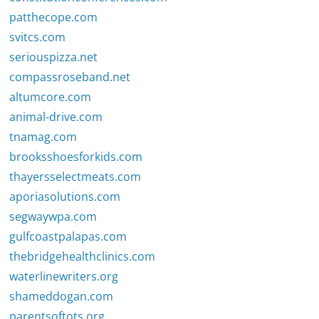
patthecope.com
svitcs.com
seriouspizza.net
compassroseband.net
altumcore.com
animal-drive.com
tnamag.com
brooksshoesforkids.com
thayersselectmeats.com
aporiasolutions.com
segwaywpa.com
gulfcoastpalapas.com
thebridgehealthclinics.com
waterlinewriters.org
shameddogan.com
parentsoftots.org