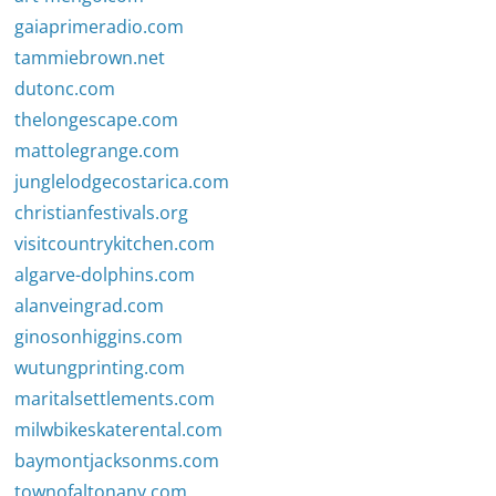
gaiaprimeradio.com
tammiebrown.net
dutonc.com
thelongescape.com
mattolegrange.com
junglelodgecostarica.com
christianfestivals.org
visitcountrykitchen.com
algarve-dolphins.com
alanveingrad.com
ginosonhiggins.com
wutungprinting.com
maritalsettlements.com
milwbikeskaterental.com
baymontjacksonms.com
townofaltonany.com