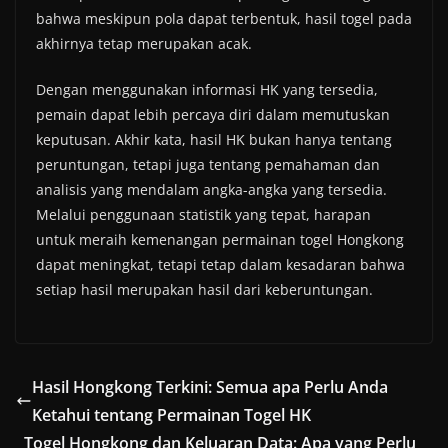
bahwa meskipun pola dapat terbentuk, hasil togel pada
akhirnya tetap merupakan acak.
Dengan menggunakan informasi HK yang tersedia,
pemain dapat lebih percaya diri dalam memutuskan
keputusan. Akhir kata, hasil HK bukan hanya tentang
peruntungan, tetapi juga tentang pemahaman dan
analisis yang mendalam angka-angka yang tersedia.
Melalui penggunaan statistik yang tepat, harapan
untuk meraih kemenangan permainan togel Hongkong
dapat meningkat, tetapi tetap dalam kesadaran bahwa
setiap hasil merupakan hasil dari keberuntungan.
Hasil Hongkong Terkini: Semua apa Perlu Anda
Ketahui tentang Permainan Togel HK
Togel Hongkong dan Keluaran Data: Apa yang Perlu