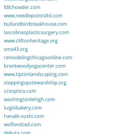
fdlchowder.com
www.needlepointsltd.com
bullandbirdsteakhouse.com
lascolinasplasticsurgery.com
www.cliftonheritage.org
sma43.org
remodelingchicagoonline.com
brentwoodyogacenter.com
www.tiptonlandscaping.com
steppingupstewardship.org
ccvoptica.com
washingtonlehigh.com
luigisbakery.com
hanabi-sushi.com
wolfandzed.com
dekuta.com