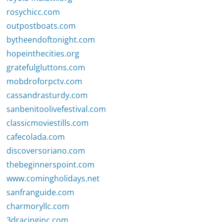
rosychicc.com
outpostboats.com
bytheendoftonight.com
hopeinthecities.org
gratefulgluttons.com
mobdroforpctv.com
cassandrasturdy.com
sanbenitoolivefestival.com
classicmoviestills.com
cafecolada.com
discoversoriano.com
thebeginnerspoint.com
www.comingholidays.net
sanfranguide.com
charmoryllc.com
3dracinginc.com