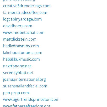
creative3drenderings.com
farmerstradecoffee.com
logcabinyardage.com
davidboers.com
www.imobetachat.com
mattdickstein.com
badlydrawntoy.com
lakehoustonumc.com
habakkukmusic.com
nexttonone.net
serenityhbot.net
joshuainternational.org
susansnailandfacial.com
pen-prop.com
www.tigertrendsprinceton.com
www.fathers4freedom.org