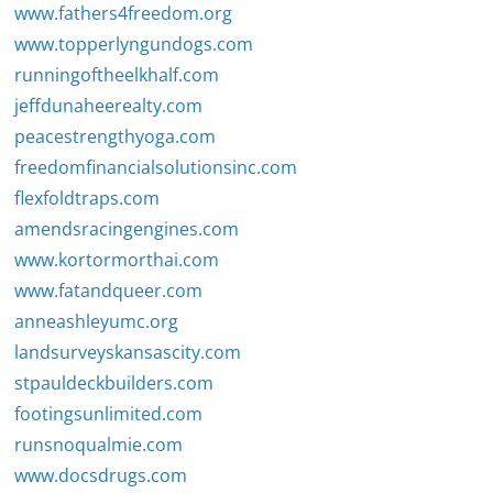
www.fathers4freedom.org
www.topperlyngundogs.com
runningoftheelkhalf.com
jeffdunaheerealty.com
peacestrengthyoga.com
freedomfinancialsolutionsinc.com
flexfoldtraps.com
amendsracingengines.com
www.kortormorthai.com
www.fatandqueer.com
anneashleyumc.org
landsurveyskansascity.com
stpauldeckbuilders.com
footingsunlimited.com
runsnoqualmie.com
www.docsdrugs.com