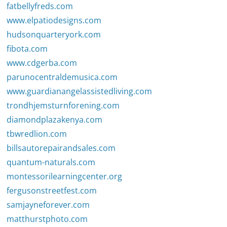
fatbellyfreds.com
www.elpatiodesigns.com
hudsonquarteryork.com
fibota.com
www.cdgerba.com
parunocentraldemusica.com
www.guardianangelassistedliving.com
trondhjemsturnforening.com
diamondplazakenya.com
tbwredlion.com
billsautorepairandsales.com
quantum-naturals.com
montessorilearningcenter.org
fergusonstreetfest.com
samjayneforever.com
matthurstphoto.com