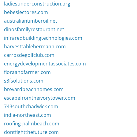
ladiesunderconstruction.org
bebeslectores.com
australiantimberoil.net
dinosfamilyrestaurant.net
infraredbuildingtechnologies.com
harvesttablehermann.com
carrosdegolfclub.com
energydevelopmentassociates.com
floraandfarmer.com
s3fsolutions.com
brevardbeachhomes.com
escapefromtheivorytower.com
743southchadwick.com
india-northeast.com
roofing-palmbeach.com
dontfightthefuture.com