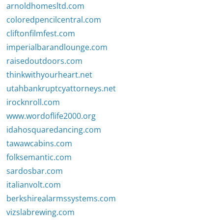
arnoldhomesltd.com
coloredpencilcentral.com
cliftonfilmfest.com
imperialbarandlounge.com
raisedoutdoors.com
thinkwithyourheart.net
utahbankruptcyattorneys.net
irocknroll.com
www.wordoflife2000.org
idahosquaredancing.com
tawawcabins.com
folksemantic.com
sardosbar.com
italianvolt.com
berkshirealarmssystems.com
vizslabrewing.com