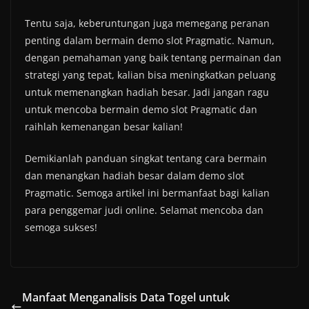
Tentu saja, keberuntungan juga memegang peranan
penting dalam bermain demo slot Pragmatic. Namun,
dengan pemahaman yang baik tentang permainan dan
strategi yang tepat, kalian bisa meningkatkan peluang
untuk memenangkan hadiah besar. Jadi jangan ragu
untuk mencoba bermain demo slot Pragmatic dan
raihlah kemenangan besar kalian!
Demikianlah panduan singkat tentang cara bermain
dan menangkan hadiah besar dalam demo slot
Pragmatic. Semoga artikel ini bermanfaat bagi kalian
para penggemar judi online. Selamat mencoba dan
semoga sukses!
Manfaat Menganalisis Data Togel untuk