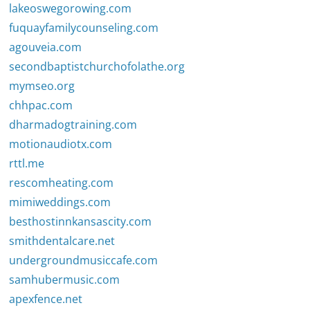
lakeoswegorowing.com
fuquayfamilycounseling.com
agouveia.com
secondbaptistchurchofolathe.org
mymseo.org
chhpac.com
dharmadogtraining.com
motionaudiotx.com
rttl.me
rescomheating.com
mimiweddings.com
besthostinnkansascity.com
smithdentalcare.net
undergroundmusiccafe.com
samhubermusic.com
apexfence.net