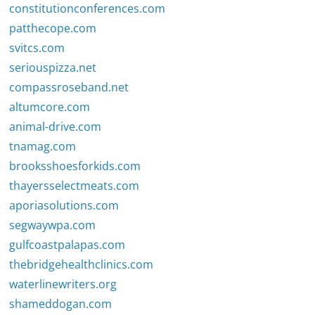
constitutionconferences.com
patthecope.com
svitcs.com
seriouspizza.net
compassroseband.net
altumcore.com
animal-drive.com
tnamag.com
brooksshoesforkids.com
thayersselectmeats.com
aporiasolutions.com
segwaywpa.com
gulfcoastpalapas.com
thebridgehealthclinics.com
waterlinewriters.org
shameddogan.com