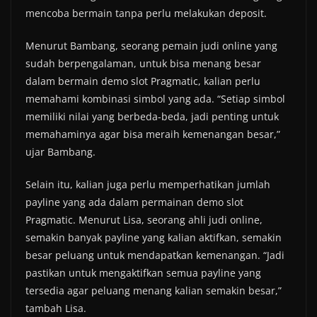
mencoba bermain tanpa perlu melakukan deposit.
Menurut Bambang, seorang pemain judi online yang
sudah berpengalaman, untuk bisa menang besar
dalam bermain demo slot Pragmatic, kalian perlu
memahami kombinasi simbol yang ada. “Setiap simbol
memiliki nilai yang berbeda-beda, jadi penting untuk
memahaminya agar bisa meraih kemenangan besar,”
ujar Bambang.
Selain itu, kalian juga perlu memperhatikan jumlah
payline yang ada dalam permainan demo slot
Pragmatic. Menurut Lisa, seorang ahli judi online,
semakin banyak payline yang kalian aktifkan, semakin
besar peluang untuk mendapatkan kemenangan. “Jadi
pastikan untuk mengaktifkan semua payline yang
tersedia agar peluang menang kalian semakin besar,”
tambah Lisa.