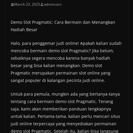
March 23, 2025
admincorn
Demo Slot Pragmatic: Cara Bermain dan Menangkan
Hadiah Besar
Halo, para penggemar judi online! Apakah kalian sudah
mencoba bermain demo slot Pragmatic? Jika belum,
sebaiknya segera mencoba karena banyak hadiah
besar yang bisa kalian menangkan. Demo slot
Pragmatic merupakan permainan slot online yang
sangat populer di kalangan pecinta judi online.
Untuk para pemula, mungkin ada yang bertanya-tanya
tentang cara bermain demo slot Pragmatic. Tenang
saja, kami akan memberikan panduan lengkapnya
untuk kalian. Pertama-tama, kalian perlu mencari situs
judi online terpercaya yang menyediakan permainan
demo slot Pragmatic. Setelah itu, kalian bisa langsung