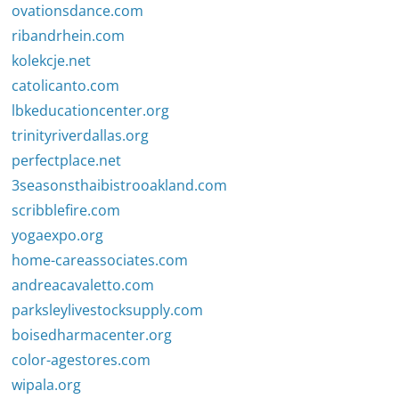
ovationsdance.com
ribandrhein.com
kolekcje.net
catolicanto.com
lbkeducationcenter.org
trinityriverdallas.org
perfectplace.net
3seasonsthaibistrooakland.com
scribblefire.com
yogaexpo.org
home-careassociates.com
andreacavaletto.com
parksleylivestocksupply.com
boisedharmacenter.org
color-agestores.com
wipala.org