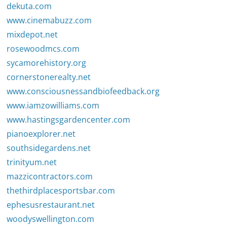
dekuta.com
www.cinemabuzz.com
mixdepot.net
rosewoodmcs.com
sycamorehistory.org
cornerstonerealty.net
www.consciousnessandbiofeedback.org
www.iamzowilliams.com
www.hastingsgardencenter.com
pianoexplorer.net
southsidegardens.net
trinityum.net
mazzicontractors.com
thethirdplacesportsbar.com
ephesusrestaurant.net
woodyswellington.com