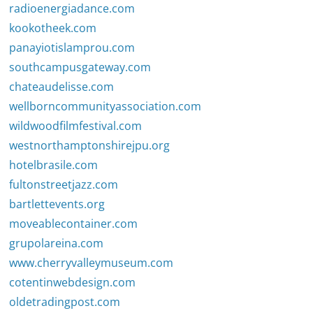
radioenergiadance.com
kookotheek.com
panayiotislamprou.com
southcampusgateway.com
chateaudelisse.com
wellborncommunityassociation.com
wildwoodfilmfestival.com
westnorthamptonshirejpu.org
hotelbrasile.com
fultonstreetjazz.com
bartlettevents.org
moveablecontainer.com
grupolareina.com
www.cherryvalleymuseum.com
cotentinwebdesign.com
oldetradingpost.com