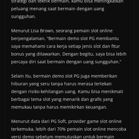
strategi dan teknik bermain, kamu bisa meningkatkan
peluang menang saat bermain dengan uang
sungguhan.
Menurut Lisa Brown, seorang pemain slot online
berpengalaman, “Bermain demo slot PG membantu
saya memahami cara kerja setiap jenis slot dan fitur
bonus yang ditawarkan. Dengan begitu, saya bisa lebih
percaya diri saat bermain dengan uang sungguhan.”
Selain itu, bermain demo slot PG juga memberikan
hiburan yang seru tanpa harus merasa tertekan
dengan risiko kehilangan uang. Kamu bisa menikmati
berbagai tema slot yang menarik dan grafis yang
memukau tanpa harus memikirkan keuangan.
Menurut data dari PG Soft, provider game slot online
terkemuka, lebih dari 70% pemain slot online mencoba
versi demo sebelum memutuskan untuk bermain