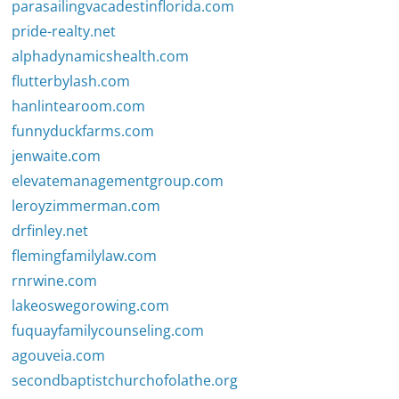
parasailingvacadestinflorida.com
pride-realty.net
alphadynamicshealth.com
flutterbylash.com
hanlintearoom.com
funnyduckfarms.com
jenwaite.com
elevatemanagementgroup.com
leroyzimmerman.com
drfinley.net
flemingfamilylaw.com
rnrwine.com
lakeoswegorowing.com
fuquayfamilycounseling.com
agouveia.com
secondbaptistchurchofolathe.org