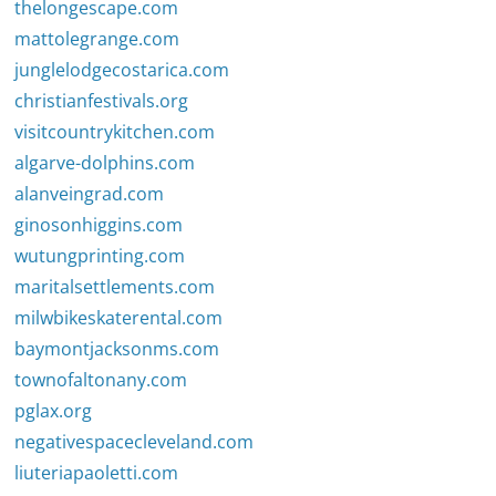
thelongescape.com
mattolegrange.com
junglelodgecostarica.com
christianfestivals.org
visitcountrykitchen.com
algarve-dolphins.com
alanveingrad.com
ginosonhiggins.com
wutungprinting.com
maritalsettlements.com
milwbikeskaterental.com
baymontjacksonms.com
townofaltonany.com
pglax.org
negativespacecleveland.com
liuteriapaoletti.com