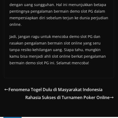
dengan uang sungguhan. Hal ini menunjukkan betapa
pentingnya pengalaman bermain demo slot PG dalam
mempersiapkan diri sebelum terjun ke dunia perjudian
online.
Jadi, jangan ragu untuk mencoba demo slot PG dan
rasakan pengalaman bermain slot online yang seru
tanpa resiko kehilangan uang. Siapa tahu, mungkin
kamu bisa menjadi ahli slot online berkat pengalaman
bermain demo slot PG ini. Selamat mencoba!
Fenomena Togel Dulu di Masyarakat Indonesia
Rahasia Sukses di Turnamen Poker Online