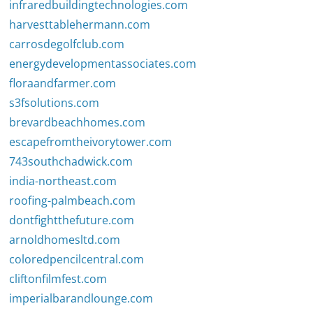
infraredbuildingtechnologies.com
harvesttablehermann.com
carrosdegolfclub.com
energydevelopmentassociates.com
floraandfarmer.com
s3fsolutions.com
brevardbeachhomes.com
escapefromtheivorytower.com
743southchadwick.com
india-northeast.com
roofing-palmbeach.com
dontfightthefuture.com
arnoldhomesltd.com
coloredpencilcentral.com
cliftonfilmfest.com
imperialbarandlounge.com