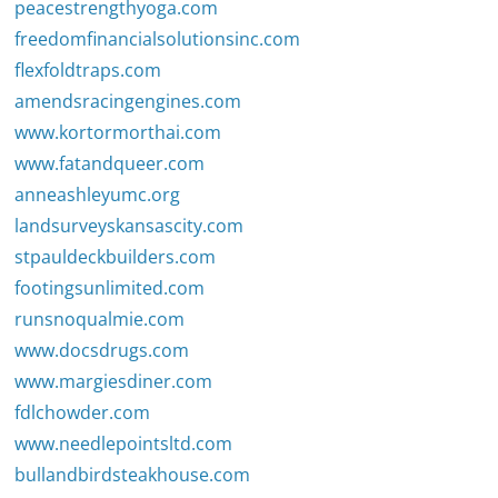
peacestrengthyoga.com
freedomfinancialsolutionsinc.com
flexfoldtraps.com
amendsracingengines.com
www.kortormorthai.com
www.fatandqueer.com
anneashleyumc.org
landsurveyskansascity.com
stpauldeckbuilders.com
footingsunlimited.com
runsnoqualmie.com
www.docsdrugs.com
www.margiesdiner.com
fdlchowder.com
www.needlepointsltd.com
bullandbirdsteakhouse.com