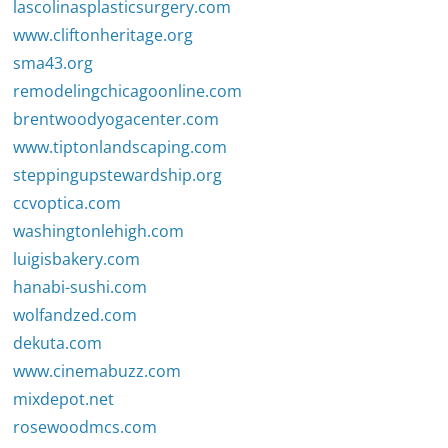
lascolinasplasticsurgery.com
www.cliftonheritage.org
sma43.org
remodelingchicagoonline.com
brentwoodyogacenter.com
www.tiptonlandscaping.com
steppingupstewardship.org
ccvoptica.com
washingtonlehigh.com
luigisbakery.com
hanabi-sushi.com
wolfandzed.com
dekuta.com
www.cinemabuzz.com
mixdepot.net
rosewoodmcs.com