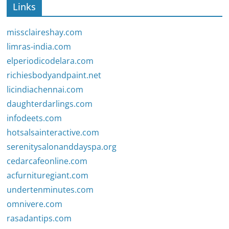
Links
missclaireshay.com
limras-india.com
elperiodicodelara.com
richiesbodyandpaint.net
licindiachennai.com
daughterdarlings.com
infodeets.com
hotsalsainteractive.com
serenitysalonanddayspa.org
cedarcafeonline.com
acfurnituregiant.com
undertenminutes.com
omnivere.com
rasadantips.com