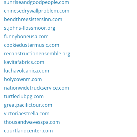
sunriseandgoodpeople.com
chinesedrywallproblem.com
bendthreesistersinn.com
stjohns-flossmoor.org
funnyboneusa.com
cookiedustermusic.com
reconstructionensemble.org
kavitafabrics.com
luchavolcanica.com
holycownm.com
nationwidetruckservice.com
turtleclubpg.com
greatpacifictour.com
victoriaestrella.com
thousandwavesspa.com
courtlandcenter.com