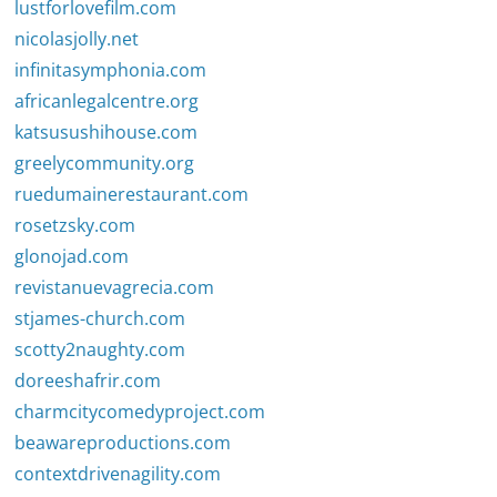
lustforlovefilm.com
nicolasjolly.net
infinitasymphonia.com
africanlegalcentre.org
katsusushihouse.com
greelycommunity.org
ruedumainerestaurant.com
rosetzsky.com
glonojad.com
revistanuevagrecia.com
stjames-church.com
scotty2naughty.com
doreeshafrir.com
charmcitycomedyproject.com
beawareproductions.com
contextdrivenagility.com