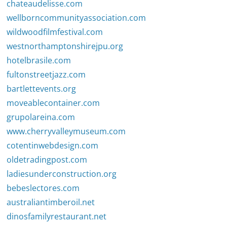
chateaudelisse.com
wellborncommunityassociation.com
wildwoodfilmfestival.com
westnorthamptonshirejpu.org
hotelbrasile.com
fultonstreetjazz.com
bartlettevents.org
moveablecontainer.com
grupolareina.com
www.cherryvalleymuseum.com
cotentinwebdesign.com
oldetradingpost.com
ladiesunderconstruction.org
bebeslectores.com
australiantimberoil.net
dinosfamilyrestaurant.net