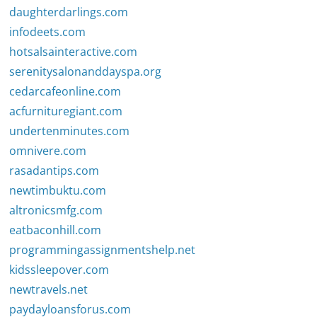
daughterdarlings.com
infodeets.com
hotsalsainteractive.com
serenitysalonanddayspa.org
cedarcafeonline.com
acfurnituregiant.com
undertenminutes.com
omnivere.com
rasadantips.com
newtimbuktu.com
altronicsmfg.com
eatbaconhill.com
programmingassignmentshelp.net
kidssleepover.com
newtravels.net
paydayloansforus.com