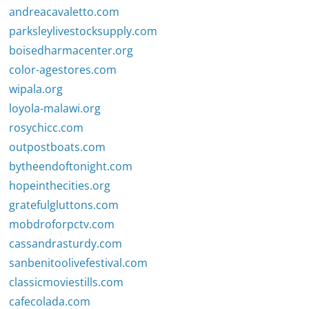
andreacavaletto.com
parksleylivestocksupply.com
boisedharmacenter.org
color-agestores.com
wipala.org
loyola-malawi.org
rosychicc.com
outpostboats.com
bytheendoftonight.com
hopeinthecities.org
gratefulgluttons.com
mobdroforpctv.com
cassandrasturdy.com
sanbenitoolivefestival.com
classicmoviestills.com
cafecolada.com