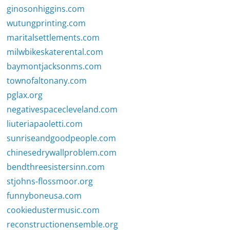
ginosonhiggins.com
wutungprinting.com
maritalsettlements.com
milwbikeskaterental.com
baymontjacksonms.com
townofaltonany.com
pglax.org
negativespacecleveland.com
liuteriapaoletti.com
sunriseandgoodpeople.com
chinesedrywallproblem.com
bendthreesistersinn.com
stjohns-flossmoor.org
funnyboneusa.com
cookiedustermusic.com
reconstructionensemble.org