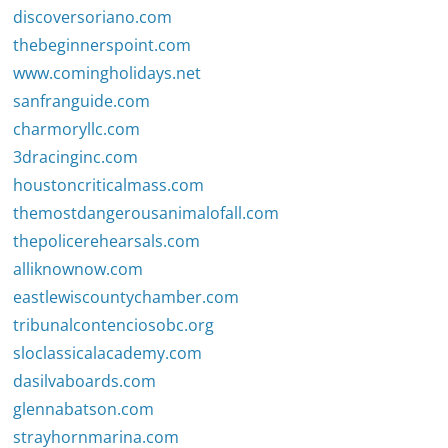
discoversoriano.com
thebeginnerspoint.com
www.comingholidays.net
sanfranguide.com
charmoryllc.com
3dracinginc.com
houstoncriticalmass.com
themostdangerousanimalofall.com
thepolicerehearsals.com
alliknownow.com
eastlewiscountychamber.com
tribunalcontenciosobc.org
sloclassicalacademy.com
dasilvaboards.com
glennabatson.com
strayhornmarina.com