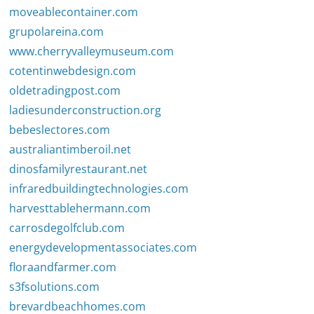
moveablecontainer.com
grupolareina.com
www.cherryvalleymuseum.com
cotentinwebdesign.com
oldetradingpost.com
ladiesunderconstruction.org
bebeslectores.com
australiantimberoil.net
dinosfamilyrestaurant.net
infraredbuildingtechnologies.com
harvesttablehermann.com
carrosdegolfclub.com
energydevelopmentassociates.com
floraandfarmer.com
s3fsolutions.com
brevardbeachhomes.com