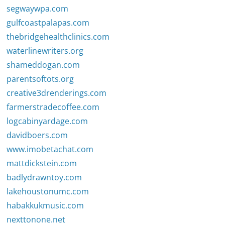
segwaywpa.com
gulfcoastpalapas.com
thebridgehealthclinics.com
waterlinewriters.org
shameddogan.com
parentsoftots.org
creative3drenderings.com
farmerstradecoffee.com
logcabinyardage.com
davidboers.com
www.imobetachat.com
mattdickstein.com
badlydrawntoy.com
lakehoustonumc.com
habakkukmusic.com
nexttonone.net