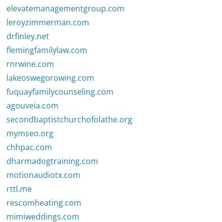
elevatemanagementgroup.com
leroyzimmerman.com
drfinley.net
flemingfamilylaw.com
rnrwine.com
lakeoswegorowing.com
fuquayfamilycounseling.com
agouveia.com
secondbaptistchurchofolathe.org
mymseo.org
chhpac.com
dharmadogtraining.com
motionaudiotx.com
rttl.me
rescomheating.com
mimiweddings.com