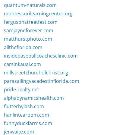
quantum-naturals.com
montessorilearningcenter.org
fergusonstreetfest.com
samjayneforever.com
matthurstphoto.com
alltheflorida.com
insidebaseballcoachesclinic.com
carsinkauai.com
millstreetchurchofchrist.org
parasailingvacadestinflorida.com
pride-realty.net
alphadynamicshealth.com
flutterbylash.com
hanlintearoom.com
funnyduckfarms.com
jenwaite.com