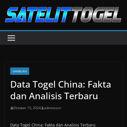
Skip
to
content
GAMBLING
Data Togel China: Fakta
dan Analisis Terbaru
October 15, 2024
admincorn
Data Togel China: Fakta dan Analisis Terbaru