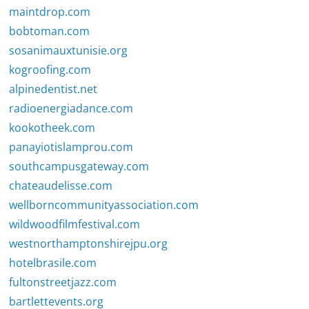
maintdrop.com
bobtoman.com
sosanimauxtunisie.org
kogroofing.com
alpinedentist.net
radioenergiadance.com
kookotheek.com
panayiotislamprou.com
southcampusgateway.com
chateaudelisse.com
wellborncommunityassociation.com
wildwoodfilmfestival.com
westnorthamptonshirejpu.org
hotelbrasile.com
fultonstreetjazz.com
bartlettevents.org