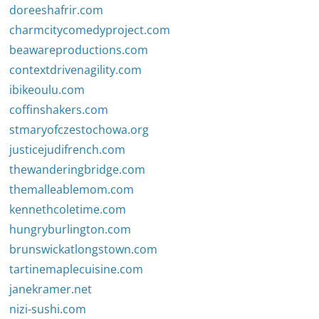
doreeshafrir.com
charmcitycomedyproject.com
beawareproductions.com
contextdrivenagility.com
ibikeoulu.com
coffinshakers.com
stmaryofczestochowa.org
justicejudifrench.com
thewanderingbridge.com
themalleablemom.com
kennethcoletime.com
hungryburlington.com
brunswickatlongstown.com
tartinemaplecuisine.com
janekramer.net
nizi-sushi.com