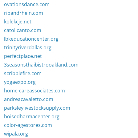
ovationsdance.com
ribandrhein.com
kolekcje.net
catolicanto.com
lbkeducationcenter.org
trinityriverdallas.org
perfectplace.net
3seasonsthaibistrooakland.com
scribblefire.com
yogaexpo.org
home-careassociates.com
andreacavaletto.com
parksleylivestocksupply.com
boisedharmacenter.org
color-agestores.com
wipala.org