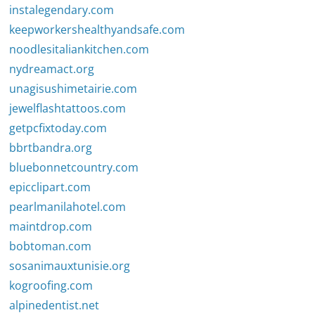
instalegendary.com
keepworkershealthyandsafe.com
noodlesitaliankitchen.com
nydreamact.org
unagisushimetairie.com
jewelflashtattoos.com
getpcfixtoday.com
bbrtbandra.org
bluebonnetcountry.com
epicclipart.com
pearlmanilahotel.com
maintdrop.com
bobtoman.com
sosanimauxtunisie.org
kogroofing.com
alpinedentist.net