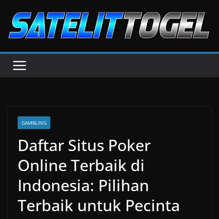
Skip
to
content
GAMBLING
Daftar Situs Poker
Online Terbaik di
Indonesia: Pilihan
Terbaik untuk Pecinta