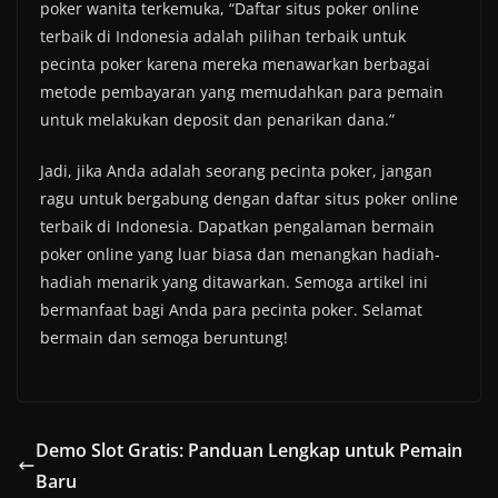
poker wanita terkemuka, “Daftar situs poker online
terbaik di Indonesia adalah pilihan terbaik untuk
pecinta poker karena mereka menawarkan berbagai
metode pembayaran yang memudahkan para pemain
untuk melakukan deposit dan penarikan dana.”
Jadi, jika Anda adalah seorang pecinta poker, jangan
ragu untuk bergabung dengan daftar situs poker online
terbaik di Indonesia. Dapatkan pengalaman bermain
poker online yang luar biasa dan menangkan hadiah-
hadiah menarik yang ditawarkan. Semoga artikel ini
bermanfaat bagi Anda para pecinta poker. Selamat
bermain dan semoga beruntung!
Demo Slot Gratis: Panduan Lengkap untuk Pemain
Baru