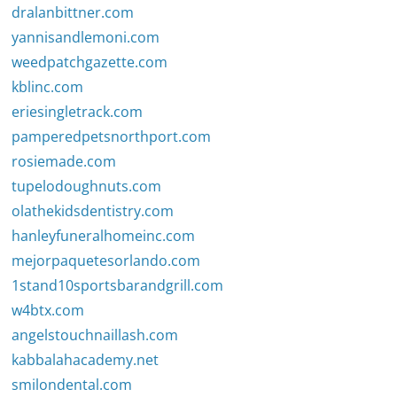
dralanbittner.com
yannisandlemoni.com
weedpatchgazette.com
kblinc.com
eriesingletrack.com
pamperedpetsnorthport.com
rosiemade.com
tupelodoughnuts.com
olathekidsdentistry.com
hanleyfuneralhomeinc.com
mejorpaquetesorlando.com
1stand10sportsbarandgrill.com
w4btx.com
angelstouchnaillash.com
kabbalahacademy.net
smilondental.com