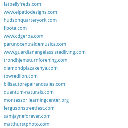
fatbellyfreds.com
www.elpatiodesigns.com
hudsonquarteryork.com
fibota.com
www.cdgerba.com
parunocentraldemusica.com
www.guardianangelassistedliving.com
trondhjemsturnforening.com
diamondplazakenya.com
tbwredlion.com
billsautorepairandsales.com
quantum-naturals.com
montessorilearningcenter.org
fergusonstreetfest.com
samjayneforever.com
matthurstphoto.com