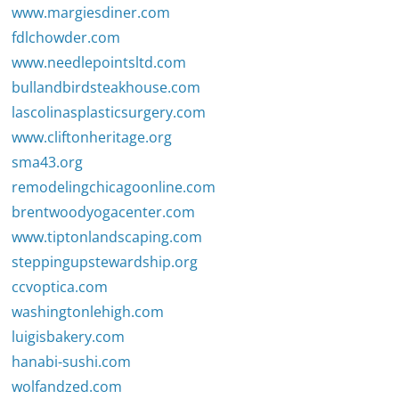
www.margiesdiner.com
fdlchowder.com
www.needlepointsltd.com
bullandbirdsteakhouse.com
lascolinasplasticsurgery.com
www.cliftonheritage.org
sma43.org
remodelingchicagoonline.com
brentwoodyogacenter.com
www.tiptonlandscaping.com
steppingupstewardship.org
ccvoptica.com
washingtonlehigh.com
luigisbakery.com
hanabi-sushi.com
wolfandzed.com