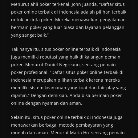
Menurut ahli poker terkenal, John Juanda, “Daftar situs
poker online terbaik di Indonesia adalah pilihan terbaik
untuk pecinta poker. Mereka menawarkan pengalaman
bermain poker yang luar biasa dan layanan pelanggan
yang sangat baik.”
Tak hanya itu, situs poker online terbaik di Indonesia
juga memiliki reputasi yang baik di kalangan pemain
poker. Menurut Daniel Negreanu, seorang pemain
poker profesional, “Daftar situs poker online terbaik di
Indonesia merupakan pilihan terbaik karena mereka
memiliki sistem keamanan yang kuat dan fair play yang
dijamin.” Dengan demikian, Anda bisa bermain poker
online dengan nyaman dan aman.
Selain itu, situs poker online terbaik di Indonesia juga
menawarkan berbagai metode pembayaran yang
mudah dan aman. Menurut Maria Ho, seorang pemain