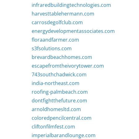
infraredbuildingtechnologies.com
harvesttablehermann.com
carrosdegolfclub.com
energydevelopmentassociates.com
floraandfarmer.com
s3fsolutions.com
brevardbeachhomes.com
escapefromtheivorytower.com
743southchadwick.com
india-northeast.com
roofing-palmbeach.com
dontfightthefuture.com
arnoldhomesltd.com
coloredpencilcentral.com
cliftonfilmfest.com
imperialbarandlounge.com