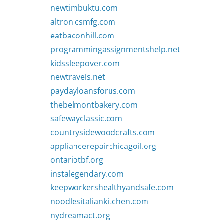
newtimbuktu.com
altronicsmfg.com
eatbaconhill.com
programmingassignmentshelp.net
kidssleepover.com
newtravels.net
paydayloansforus.com
thebelmontbakery.com
safewayclassic.com
countrysidewoodcrafts.com
appliancerepairchicagoil.org
ontariotbf.org
instalegendary.com
keepworkershealthyandsafe.com
noodlesitaliankitchen.com
nydreamact.org