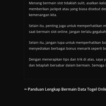
Menang bermain slot tidaklah sulit, asalkan kal
memberikan jackpot atau yang biasa disebut den
kemenangan kita.
Selain itu, penting juga untuk memperhatikan mo
saat bermain slot online. Jangan terlalu gegab
Selain itu, jangan lupa untuk memperhatikan bon
menyediakan berbagai bonus menarik seperti bo
Dengan menerapkan tips dan trik di atas, saya 
dan tetaplah bersabar dalam bermain. Semoga 
Panduan Lengkap Bermain Data Togel Onli