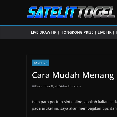
Skip
to
content
LIVE DRAW HK | HONGKONG PRIZE | LIVE HK |
GAMBLING
Cara Mudah Menang Be
December 8, 2024
admincorn
Halo para pecinta slot online, apakah kalian se
pada artikel ini, saya akan membagikan tips da