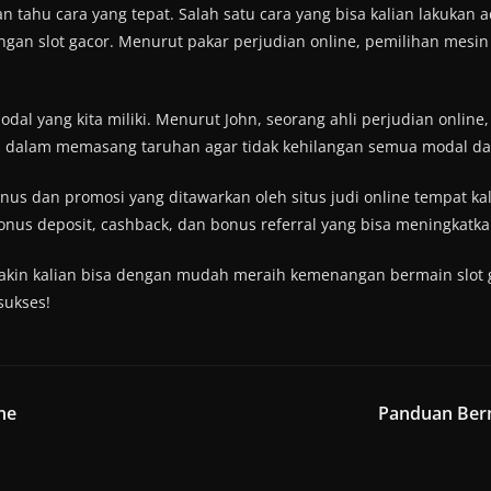
ian tahu cara yang tepat. Salah satu cara yang bisa kalian lakukan
gan slot gacor. Menurut pakar perjudian online, pemilihan mesin
dal yang kita miliki. Menurut John, seorang ahli perjudian onlin
ah dalam memasang taruhan agar tidak kehilangan semua modal dal
us dan promosi yang ditawarkan oleh situs judi online tempat kali
nus deposit, cashback, dan bonus referral yang bisa meningkatk
yakin kalian bisa dengan mudah meraih kemenangan bermain slot g
sukses!
ne
Panduan Berm