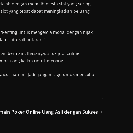
 adalah dengan memilih mesin slot yang sering
 slot yang tepat dapat meningkatkan peluang
e, “Penting untuk mengelola modal dengan bijak
am satu kali putaran.”
an bermain. Biasanya, situs judi online
an peluang kalian untuk menang.
acor hari ini. Jadi, jangan ragu untuk mencoba
ain Poker Online Uang Asli dengan Sukses