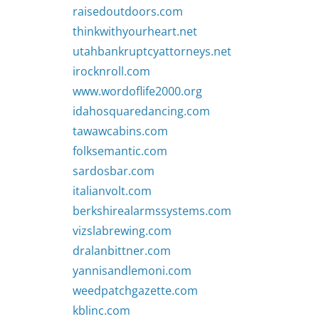
raisedoutdoors.com
thinkwithyourheart.net
utahbankruptcyattorneys.net
irocknroll.com
www.wordoflife2000.org
idahosquaredancing.com
tawawcabins.com
folksemantic.com
sardosbar.com
italianvolt.com
berkshirealarmssystems.com
vizslabrewing.com
dralanbittner.com
yannisandlemoni.com
weedpatchgazette.com
kblinc.com