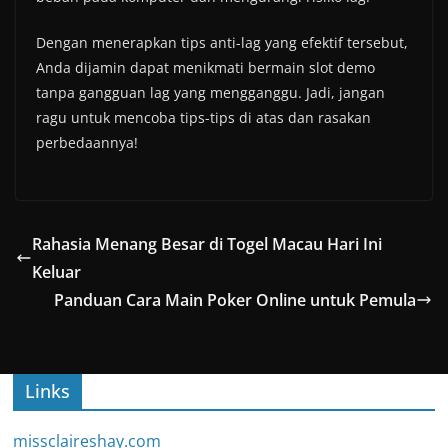
Dengan menerapkan tips anti-lag yang efektif tersebut,
Anda dijamin dapat menikmati bermain slot demo
tanpa gangguan lag yang mengganggu. Jadi, jangan
ragu untuk mencoba tips-tips di atas dan rasakan
perbedaannya!
Rahasia Menang Besar di Togel Macau Hari Ini
Keluar
Panduan Cara Main Poker Online untuk Pemula
Links
missclaireshay.com