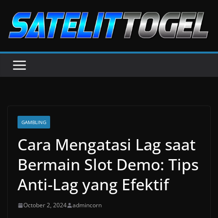
Skip
to
content
GAMBLING
Cara Mengatasi Lag saat
Bermain Slot Demo: Tips
Anti-Lag yang Efektif
October 2, 2024
admincorn