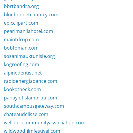
bbrtbandra.org
bluebonnetcountry.com
epicclipart.com
pearlmanilahotel.com
maintdrop.com
bobtoman.com
sosanimauxtunisie.org
kogroofing.com
alpinedentist.net
radioenergiadance.com
kookotheek.com
panayiotislamprou.com
southcampusgateway.com
chateaudelisse.com
wellborncommunityassociation.com
wildwoodfilmfestival.com