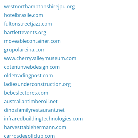
westnorthamptonshirejpu.org
hotelbrasile.com
fultonstreetjazz.com
bartlettevents.org
moveablecontainer.com
grupolareina.com
www.cherryvalleymuseum.com
cotentinwebdesign.com
oldetradingpost.com
ladiesunderconstruction.org
bebeslectores.com
australiantimberoil.net
dinosfamilyrestaurant.net
infraredbuildingtechnologies.com
harvesttablehermann.com
carrosdegolfclub.com