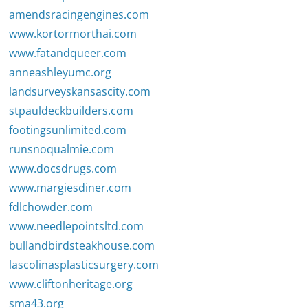
amendsracingengines.com
www.kortormorthai.com
www.fatandqueer.com
anneashleyumc.org
landsurveyskansascity.com
stpauldeckbuilders.com
footingsunlimited.com
runsnoqualmie.com
www.docsdrugs.com
www.margiesdiner.com
fdlchowder.com
www.needlepointsltd.com
bullandbirdsteakhouse.com
lascolinasplasticsurgery.com
www.cliftonheritage.org
sma43.org