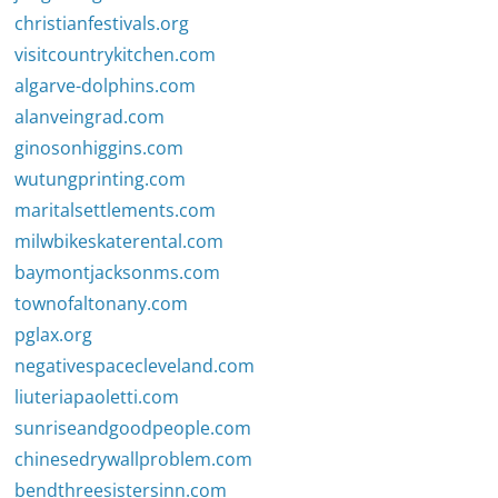
christianfestivals.org
visitcountrykitchen.com
algarve-dolphins.com
alanveingrad.com
ginosonhiggins.com
wutungprinting.com
maritalsettlements.com
milwbikeskaterental.com
baymontjacksonms.com
townofaltonany.com
pglax.org
negativespacecleveland.com
liuteriapaoletti.com
sunriseandgoodpeople.com
chinesedrywallproblem.com
bendthreesistersinn.com