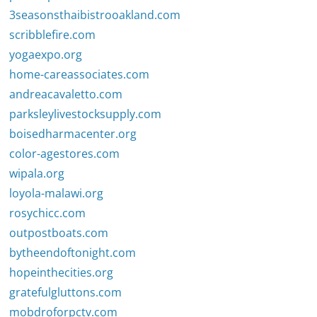
3seasonsthaibistrooakland.com
scribblefire.com
yogaexpo.org
home-careassociates.com
andreacavaletto.com
parksleylivestocksupply.com
boisedharmacenter.org
color-agestores.com
wipala.org
loyola-malawi.org
rosychicc.com
outpostboats.com
bytheendoftonight.com
hopeinthecities.org
gratefulgluttons.com
mobdroforpctv.com