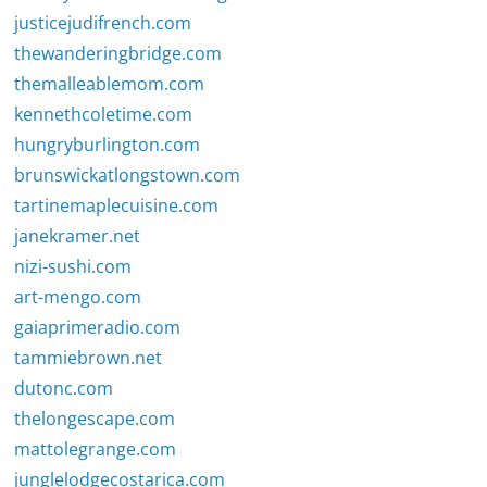
justicejudifrench.com
thewanderingbridge.com
themalleablemom.com
kennethcoletime.com
hungryburlington.com
brunswickatlongstown.com
tartinemaplecuisine.com
janekramer.net
nizi-sushi.com
art-mengo.com
gaiaprimeradio.com
tammiebrown.net
dutonc.com
thelongescape.com
mattolegrange.com
junglelodgecostarica.com