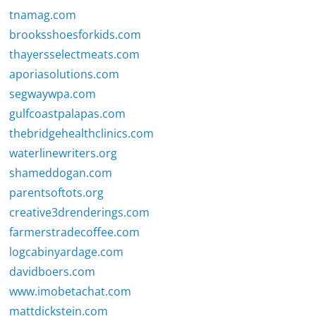
tnamag.com
brooksshoesforkids.com
thayersselectmeats.com
aporiasolutions.com
segwaywpa.com
gulfcoastpalapas.com
thebridgehealthclinics.com
waterlinewriters.org
shameddogan.com
parentsoftots.org
creative3drenderings.com
farmerstradecoffee.com
logcabinyardage.com
davidboers.com
www.imobetachat.com
mattdickstein.com