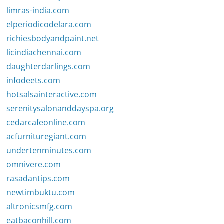
limras-india.com
elperiodicodelara.com
richiesbodyandpaint.net
licindiachennai.com
daughterdarlings.com
infodeets.com
hotsalsainteractive.com
serenitysalonanddayspa.org
cedarcafeonline.com
acfurnituregiant.com
undertenminutes.com
omnivere.com
rasadantips.com
newtimbuktu.com
altronicsmfg.com
eatbaconhill.com