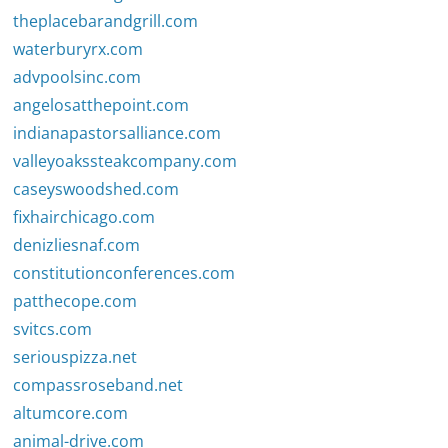
theplacebarandgrill.com
waterburyrx.com
advpoolsinc.com
angelosatthepoint.com
indianapastorsalliance.com
valleyoakssteakcompany.com
caseyswoodshed.com
fixhairchicago.com
denizliesnaf.com
constitutionconferences.com
patthecope.com
svitcs.com
seriouspizza.net
compassroseband.net
altumcore.com
animal-drive.com