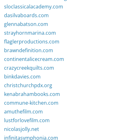
sloclassicalacademy.com
dasilvaboards.com
glennabatson.com
strayhornmarina.com
flaglerproductions.com
brawndefinition.com
continentalicecream.com
crazycreekquilts.com
binkdavies.com
christchurchpdx.org
kenabrahambooks.com
commune-kitchen.com
amuthefilm.com
lustforlovefilm.com
nicolasjolly.net
infinitasymphonia.com