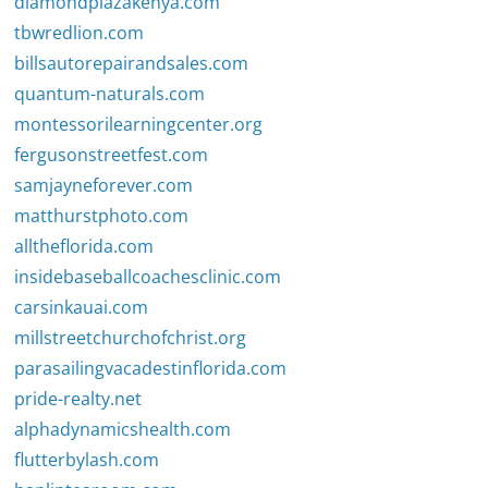
diamondplazakenya.com
tbwredlion.com
billsautorepairandsales.com
quantum-naturals.com
montessorilearningcenter.org
fergusonstreetfest.com
samjayneforever.com
matthurstphoto.com
alltheflorida.com
insidebaseballcoachesclinic.com
carsinkauai.com
millstreetchurchofchrist.org
parasailingvacadestinflorida.com
pride-realty.net
alphadynamicshealth.com
flutterbylash.com