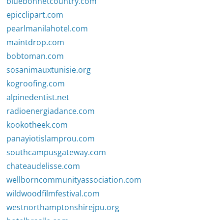
bluebonnetcountry.com
epicclipart.com
pearlmanilahotel.com
maintdrop.com
bobtoman.com
sosanimauxtunisie.org
kogroofing.com
alpinedentist.net
radioenergiadance.com
kookotheek.com
panayiotislamprou.com
southcampusgateway.com
chateaudelisse.com
wellborncommunityassociation.com
wildwoodfilmfestival.com
westnorthamptonshirejpu.org