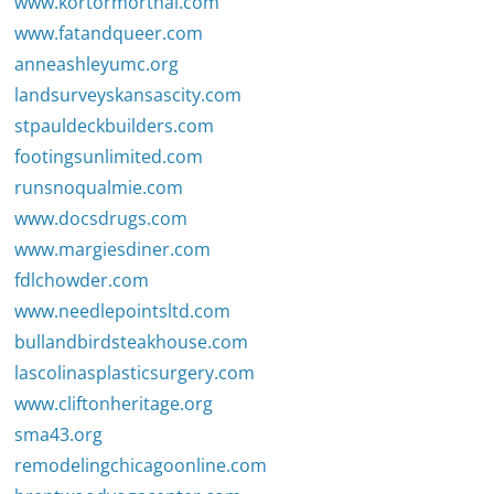
www.kortormorthai.com
www.fatandqueer.com
anneashleyumc.org
landsurveyskansascity.com
stpauldeckbuilders.com
footingsunlimited.com
runsnoqualmie.com
www.docsdrugs.com
www.margiesdiner.com
fdlchowder.com
www.needlepointsltd.com
bullandbirdsteakhouse.com
lascolinasplasticsurgery.com
www.cliftonheritage.org
sma43.org
remodelingchicagoonline.com