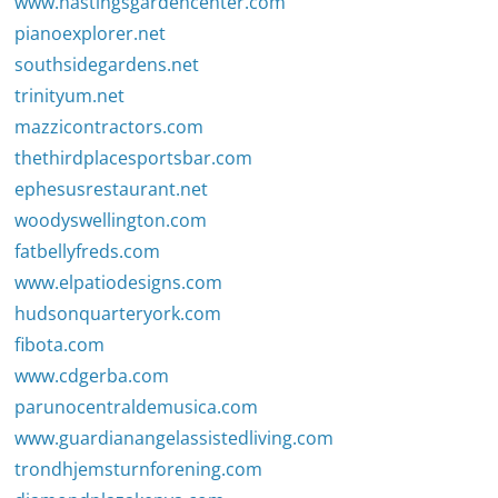
www.hastingsgardencenter.com
pianoexplorer.net
southsidegardens.net
trinityum.net
mazzicontractors.com
thethirdplacesportsbar.com
ephesusrestaurant.net
woodyswellington.com
fatbellyfreds.com
www.elpatiodesigns.com
hudsonquarteryork.com
fibota.com
www.cdgerba.com
parunocentraldemusica.com
www.guardianangelassistedliving.com
trondhjemsturnforening.com