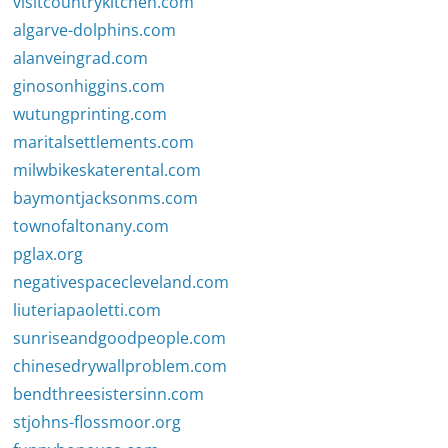
visitcountrykitchen.com
algarve-dolphins.com
alanveingrad.com
ginosonhiggins.com
wutungprinting.com
maritalsettlements.com
milwbikeskaterental.com
baymontjacksonms.com
townofaltonany.com
pglax.org
negativespacecleveland.com
liuteriapaoletti.com
sunriseandgoodpeople.com
chinesedrywallproblem.com
bendthreesistersinn.com
stjohns-flossmoor.org