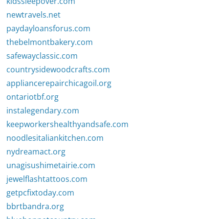
kidssleepover.com
newtravels.net
paydayloansforus.com
thebelmontbakery.com
safewayclassic.com
countrysidewoodcrafts.com
appliancerepairchicagoil.org
ontariotbf.org
instalegendary.com
keepworkershealthyandsafe.com
noodlesitaliankitchen.com
nydreamact.org
unagisushimetairie.com
jewelflashtattoos.com
getpcfixtoday.com
bbrtbandra.org