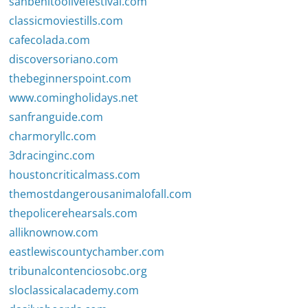
sanbenitoolivefestival.com
classicmoviestills.com
cafecolada.com
discoversoriano.com
thebeginnerspoint.com
www.comingholidays.net
sanfranguide.com
charmoryllc.com
3dracinginc.com
houstoncriticalmass.com
themostdangerousanimalofall.com
thepolicerehearsals.com
alliknownow.com
eastlewiscountychamber.com
tribunalcontenciosobc.org
sloclassicalacademy.com