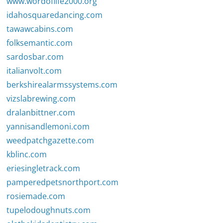
www.wordoflife2000.org
idahosquaredancing.com
tawawcabins.com
folksemantic.com
sardosbar.com
italianvolt.com
berkshirealarmssystems.com
vizslabrewing.com
dralanbittner.com
yannisandlemoni.com
weedpatchgazette.com
kblinc.com
eriesingletrack.com
pamperedpetsnorthport.com
rosiemade.com
tupelodoughnuts.com