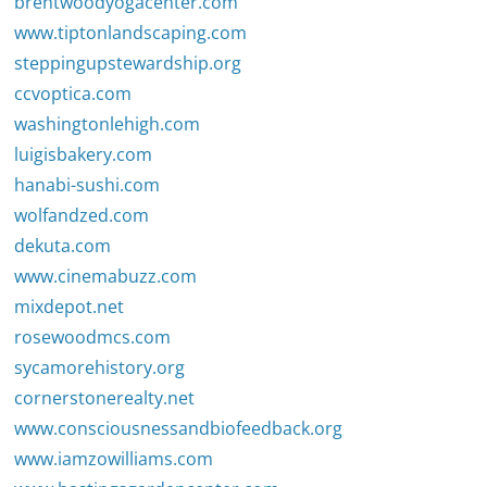
brentwoodyogacenter.com
www.tiptonlandscaping.com
steppingupstewardship.org
ccvoptica.com
washingtonlehigh.com
luigisbakery.com
hanabi-sushi.com
wolfandzed.com
dekuta.com
www.cinemabuzz.com
mixdepot.net
rosewoodmcs.com
sycamorehistory.org
cornerstonerealty.net
www.consciousnessandbiofeedback.org
www.iamzowilliams.com