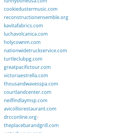
funnyboneusa.com
cookiedustermusic.com
reconstructionensemble.org
kavitafabrics.com
luchavolcanica.com
holycownm.com
nationwidetruckservice.com
turtleclubpg.com
greatpacifictour.com
victoriaestrella.com
thousandwavesspa.com
courtlandcenter.com
neilfindlaymsp.com
avicollisrestaurant.com
drcconline.org
v
theplacebarandgrill.com