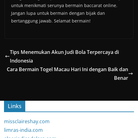
untuk menikmati serunya bermain baccarat online.
Jangan lupa untuk bermain dengan bijak dan
bertanggung jawab. Selamat bermain!
Tips Menemukan Akun Judi Bola Terpercaya di
Indonesia
Cara Bermain Togel Macau Hari Ini dengan Baik dan
Benar
Links
missclaireshay.com
limras-india.com