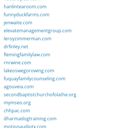
hanlintearoom.com
funnyduckfarms.com
jenwaite.com
elevatemanagementgroup.com
leroyzimmerman.com
drfinley.net
flemingfamilylaw.com
rnrwine.com
lakeoswegorowing.com
fuquayfamilycounseling.com
agouveia.com
secondbaptistchurchofolathe.org
mymseo.org
chhpac.com
dharmadogtraining.com
motionaudiotx.com