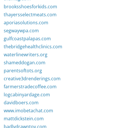
brooksshoesforkids.com
thayersselectmeats.com
aporiasolutions.com
segwaywpa.com
gulfcoastpalapas.com
thebridgehealthclinics.com
waterlinewriters.org
shameddogan.com
parentsoftots.org
creative3drenderings.com
farmerstradecoffee.com
logcabinyardage.com
davidboers.com
www.imobetachat.com
mattdickstein.com
badlydrawntoy.com