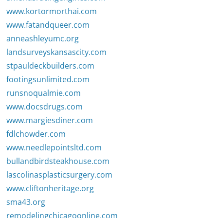
www.kortormorthai.com
www.fatandqueer.com
anneashleyumc.org
landsurveyskansascity.com
stpauldeckbuilders.com
footingsunlimited.com
runsnoqualmie.com
www.docsdrugs.com
www.margiesdiner.com
fdlchowder.com
www.needlepointsltd.com
bullandbirdsteakhouse.com
lascolinasplasticsurgery.com
www.cliftonheritage.org
sma43.org
remodelingchicagoonline.com