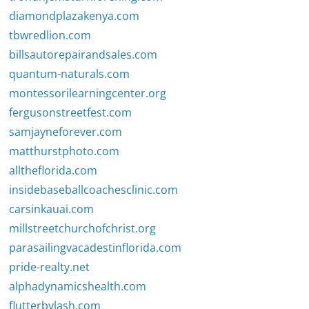
diamondplazakenya.com
tbwredlion.com
billsautorepairandsales.com
quantum-naturals.com
montessorilearningcenter.org
fergusonstreetfest.com
samjayneforever.com
matthurstphoto.com
alltheflorida.com
insidebaseballcoachesclinic.com
carsinkauai.com
millstreetchurchofchrist.org
parasailingvacadestinflorida.com
pride-realty.net
alphadynamicshealth.com
flutterbylash.com