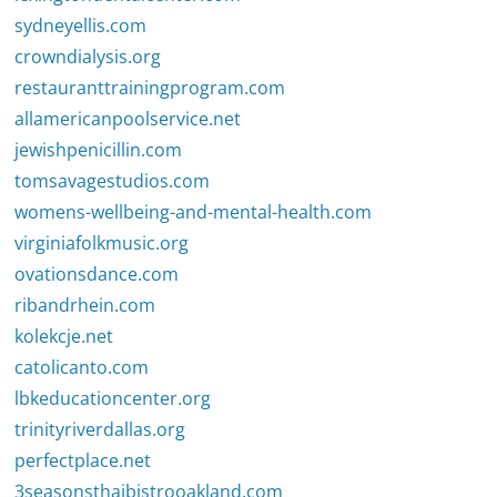
sydneyellis.com
crowndialysis.org
restauranttrainingprogram.com
allamericanpoolservice.net
jewishpenicillin.com
tomsavagestudios.com
womens-wellbeing-and-mental-health.com
virginiafolkmusic.org
ovationsdance.com
ribandrhein.com
kolekcje.net
catolicanto.com
lbkeducationcenter.org
trinityriverdallas.org
perfectplace.net
3seasonsthaibistrooakland.com