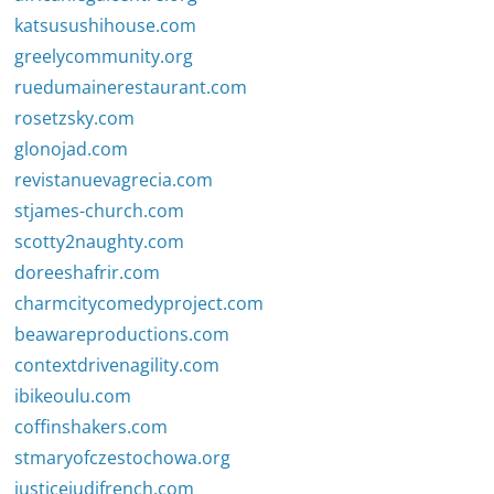
katsusushihouse.com
greelycommunity.org
ruedumainerestaurant.com
rosetzsky.com
glonojad.com
revistanuevagrecia.com
stjames-church.com
scotty2naughty.com
doreeshafrir.com
charmcitycomedyproject.com
beawareproductions.com
contextdrivenagility.com
ibikeoulu.com
coffinshakers.com
stmaryofczestochowa.org
justicejudifrench.com