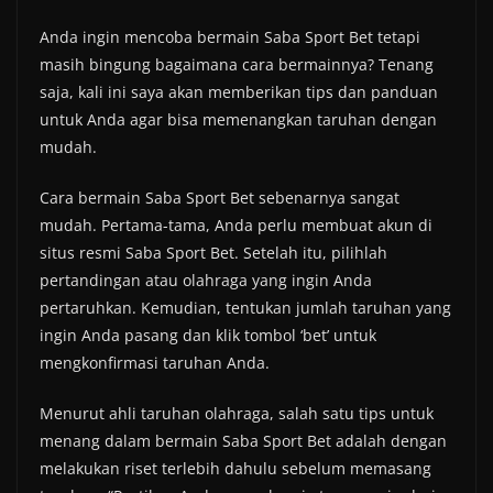
Anda ingin mencoba bermain Saba Sport Bet tetapi
masih bingung bagaimana cara bermainnya? Tenang
saja, kali ini saya akan memberikan tips dan panduan
untuk Anda agar bisa memenangkan taruhan dengan
mudah.
Cara bermain Saba Sport Bet sebenarnya sangat
mudah. Pertama-tama, Anda perlu membuat akun di
situs resmi Saba Sport Bet. Setelah itu, pilihlah
pertandingan atau olahraga yang ingin Anda
pertaruhkan. Kemudian, tentukan jumlah taruhan yang
ingin Anda pasang dan klik tombol ‘bet’ untuk
mengkonfirmasi taruhan Anda.
Menurut ahli taruhan olahraga, salah satu tips untuk
menang dalam bermain Saba Sport Bet adalah dengan
melakukan riset terlebih dahulu sebelum memasang