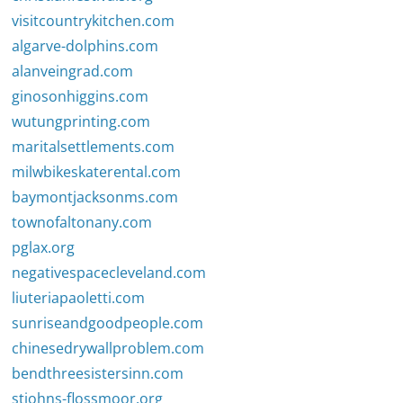
visitcountrykitchen.com
algarve-dolphins.com
alanveingrad.com
ginosonhiggins.com
wutungprinting.com
maritalsettlements.com
milwbikeskaterental.com
baymontjacksonms.com
townofaltonany.com
pglax.org
negativespacecleveland.com
liuteriapaoletti.com
sunriseandgoodpeople.com
chinesedrywallproblem.com
bendthreesistersinn.com
stjohns-flossmoor.org