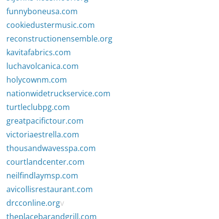
funnyboneusa.com
cookiedustermusic.com
reconstructionensemble.org
kavitafabrics.com
luchavolcanica.com
holycownm.com
nationwidetruckservice.com
turtleclubpg.com
greatpacifictour.com
victoriaestrella.com
thousandwavesspa.com
courtlandcenter.com
neilfindlaymsp.com
avicollisrestaurant.com
drcconline.org
v
theplacebarandgrill.com