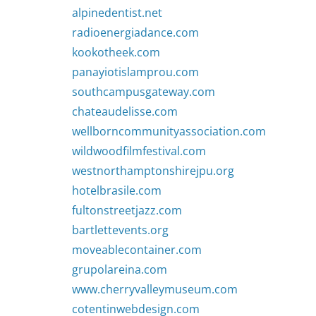
alpinedentist.net
radioenergiadance.com
kookotheek.com
panayiotislamprou.com
southcampusgateway.com
chateaudelisse.com
wellborncommunityassociation.com
wildwoodfilmfestival.com
westnorthamptonshirejpu.org
hotelbrasile.com
fultonstreetjazz.com
bartlettevents.org
moveablecontainer.com
grupolareina.com
www.cherryvalleymuseum.com
cotentinwebdesign.com