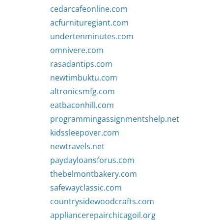
cedarcafeonline.com
acfurnituregiant.com
undertenminutes.com
omnivere.com
rasadantips.com
newtimbuktu.com
altronicsmfg.com
eatbaconhill.com
programmingassignmentshelp.net
kidssleepover.com
newtravels.net
paydayloansforus.com
thebelmontbakery.com
safewayclassic.com
countrysidewoodcrafts.com
appliancerepairchicagoil.org