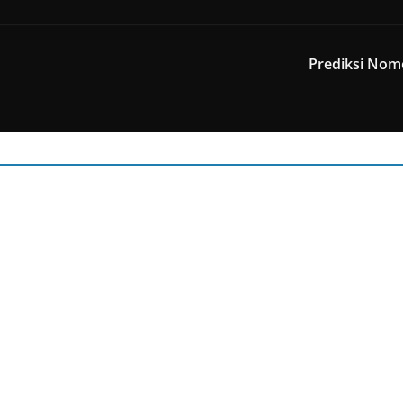
Prediksi Nomo