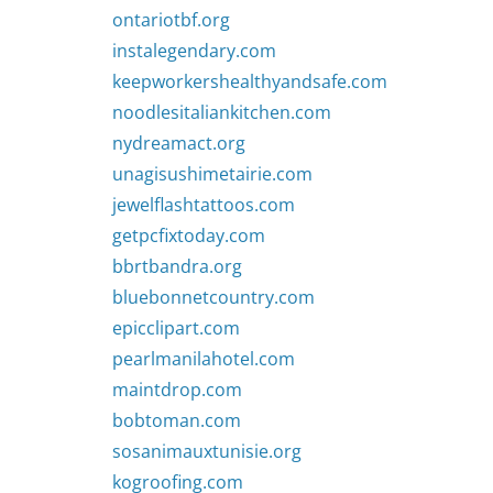
ontariotbf.org
instalegendary.com
keepworkershealthyandsafe.com
noodlesitaliankitchen.com
nydreamact.org
unagisushimetairie.com
jewelflashtattoos.com
getpcfixtoday.com
bbrtbandra.org
bluebonnetcountry.com
epicclipart.com
pearlmanilahotel.com
maintdrop.com
bobtoman.com
sosanimauxtunisie.org
kogroofing.com