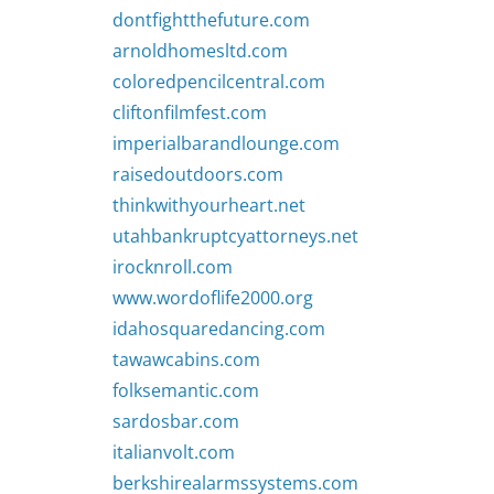
dontfightthefuture.com
arnoldhomesltd.com
coloredpencilcentral.com
cliftonfilmfest.com
imperialbarandlounge.com
raisedoutdoors.com
thinkwithyourheart.net
utahbankruptcyattorneys.net
irocknroll.com
www.wordoflife2000.org
idahosquaredancing.com
tawawcabins.com
folksemantic.com
sardosbar.com
italianvolt.com
berkshirealarmssystems.com