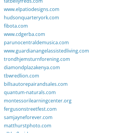
fatbellyfreds.com
www.elpatiodesigns.com
hudsonquarteryork.com
fibota.com
www.cdgerba.com
parunocentraldemusica.com
www.guardianangelassistedliving.com
trondhjemsturnforening.com
diamondplazakenya.com
tbwredlion.com
billsautorepairandsales.com
quantum-naturals.com
montessorilearningcenter.org
fergusonstreetfest.com
samjayneforever.com
matthurstphoto.com