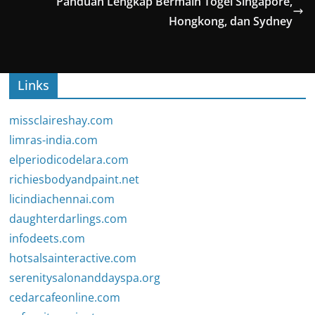
Panduan Lengkap Bermain Togel Singapore,
Hongkong, dan Sydney
Links
missclaireshay.com
limras-india.com
elperiodicodelara.com
richiesbodyandpaint.net
licindiachennai.com
daughterdarlings.com
infodeets.com
hotsalsainteractive.com
serenitysalonanddayspa.org
cedarcafeonline.com