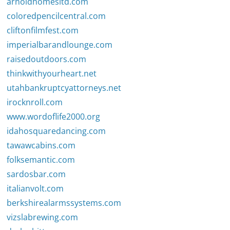
arnoldhomesltd.com
coloredpencilcentral.com
cliftonfilmfest.com
imperialbarandlounge.com
raisedoutdoors.com
thinkwithyourheart.net
utahbankruptcyattorneys.net
irocknroll.com
www.wordoflife2000.org
idahosquaredancing.com
tawawcabins.com
folksemantic.com
sardosbar.com
italianvolt.com
berkshirealarmssystems.com
vizslabrewing.com