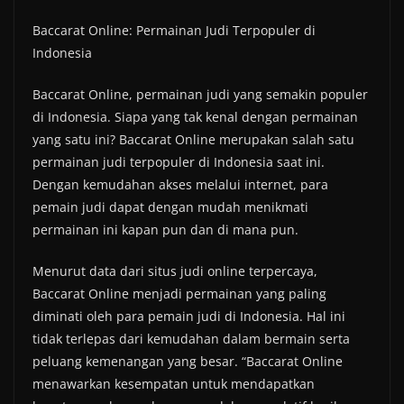
Baccarat Online: Permainan Judi Terpopuler di
Indonesia
Baccarat Online, permainan judi yang semakin populer
di Indonesia. Siapa yang tak kenal dengan permainan
yang satu ini? Baccarat Online merupakan salah satu
permainan judi terpopuler di Indonesia saat ini.
Dengan kemudahan akses melalui internet, para
pemain judi dapat dengan mudah menikmati
permainan ini kapan pun dan di mana pun.
Menurut data dari situs judi online terpercaya,
Baccarat Online menjadi permainan yang paling
diminati oleh para pemain judi di Indonesia. Hal ini
tidak terlepas dari kemudahan dalam bermain serta
peluang kemenangan yang besar. “Baccarat Online
menawarkan kesempatan untuk mendapatkan