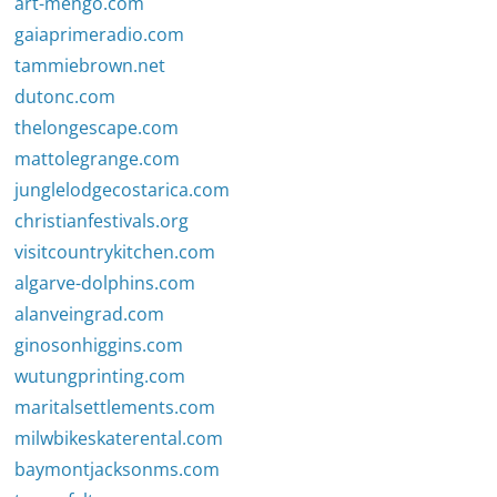
art-mengo.com
gaiaprimeradio.com
tammiebrown.net
dutonc.com
thelongescape.com
mattolegrange.com
junglelodgecostarica.com
christianfestivals.org
visitcountrykitchen.com
algarve-dolphins.com
alanveingrad.com
ginosonhiggins.com
wutungprinting.com
maritalsettlements.com
milwbikeskaterental.com
baymontjacksonms.com