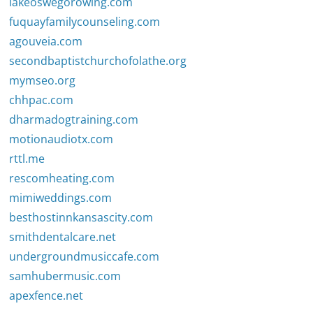
lakeoswegorowing.com
fuquayfamilycounseling.com
agouveia.com
secondbaptistchurchofolathe.org
mymseo.org
chhpac.com
dharmadogtraining.com
motionaudiotx.com
rttl.me
rescomheating.com
mimiweddings.com
besthostinnkansascity.com
smithdentalcare.net
undergroundmusiccafe.com
samhubermusic.com
apexfence.net