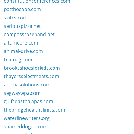
constitutionconferences.com
patthecope.com
svitcs.com
seriouspizza.net
compassroseband.net
altumcore.com
animal-drive.com
tnamag.com
brooksshoesforkids.com
thayersselectmeats.com
aporiasolutions.com
segwaywpa.com
gulfcoastpalapas.com
thebridgehealthclinics.com
waterlinewriters.org
shameddogan.com