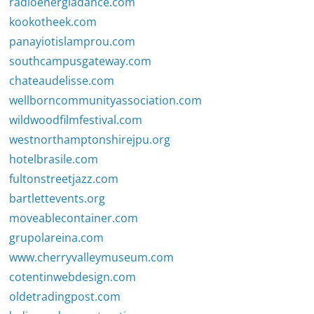
radioenergiadance.com
kookotheek.com
panayiotislamprou.com
southcampusgateway.com
chateaudelisse.com
wellborncommunityassociation.com
wildwoodfilmfestival.com
westnorthamptonshirejpu.org
hotelbrasile.com
fultonstreetjazz.com
bartlettevents.org
moveablecontainer.com
grupolareina.com
www.cherryvalleymuseum.com
cotentinwebdesign.com
oldetradingpost.com