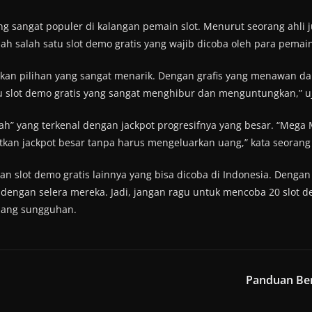
g sangat populer di kalangan pemain slot. Menurut seorang ahli judi
salah satu slot demo gratis yang wajib dicoba oleh para pemain sl
akan pilihan yang sangat menarik. Dengan grafis yang menawan dan 
tu slot demo gratis yang sangat menghibur dan menguntungkan,” u
lah” yang terkenal dengan jackpot progresifnya yang besar. “Mega 
an jackpot besar tanpa harus mengeluarkan uang,” kata seorang 
ihan slot demo gratis lainnya yang bisa dicoba di Indonesia. Denga
dengan selera mereka. Jadi, jangan ragu untuk mencoba 20 slot d
uang sungguhan.
Panduan Ber