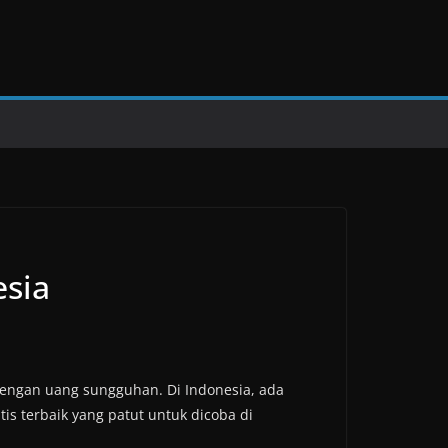
esia
engan uang sungguhan. Di Indonesia, ada
tis terbaik yang patut untuk dicoba di