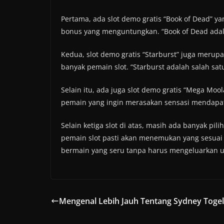
Pertama, ada slot demo gratis “Book of Dead” yan
bonus yang menguntungkan. “Book of Dead adalah 
Kedua, slot demo gratis “Starburst” juga merup
banyak pemain slot. “Starburst adalah salah sa
Selain itu, ada juga slot demo gratis “Mega Moo
pemain yang ingin merasakan sensasi mendapatk
Selain ketiga slot di atas, masih ada banyak pil
pemain slot pasti akan menemukan yang sesuai 
bermain yang seru tanpa harus mengeluarkan 
Mengenal Lebih Jauh Tentang Sydney Togel