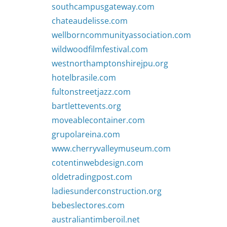
southcampusgateway.com
chateaudelisse.com
wellborncommunityassociation.com
wildwoodfilmfestival.com
westnorthamptonshirejpu.org
hotelbrasile.com
fultonstreetjazz.com
bartlettevents.org
moveablecontainer.com
grupolareina.com
www.cherryvalleymuseum.com
cotentinwebdesign.com
oldetradingpost.com
ladiesunderconstruction.org
bebeslectores.com
australiantimberoil.net