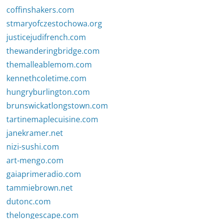
coffinshakers.com
stmaryofczestochowa.org
justicejudifrench.com
thewanderingbridge.com
themalleablemom.com
kennethcoletime.com
hungryburlington.com
brunswickatlongstown.com
tartinemaplecuisine.com
janekramer.net
nizi-sushi.com
art-mengo.com
gaiaprimeradio.com
tammiebrown.net
dutonc.com
thelongescape.com