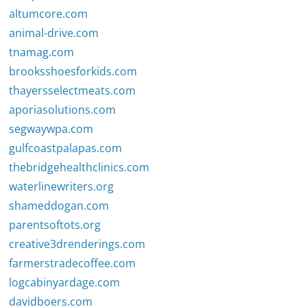
altumcore.com
animal-drive.com
tnamag.com
brooksshoesforkids.com
thayersselectmeats.com
aporiasolutions.com
segwaywpa.com
gulfcoastpalapas.com
thebridgehealthclinics.com
waterlinewriters.org
shameddogan.com
parentsoftots.org
creative3drenderings.com
farmerstradecoffee.com
logcabinyardage.com
davidboers.com