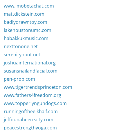
www.imobetachat.com
mattdickstein.com
badlydrawntoy.com
lakehoustonumc.com
habakkukmusic.com
nexttonone.net
serenityhbot.net
joshuainternational.org
susansnailandfacial.com
pen-prop.com
www.tigertrendsprinceton.com
www.fathers4freedom.org
www.topperlyngundogs.com
runningoftheelkhalf.com
jeffdunaheerealty.com
peacestrengthyoga.com