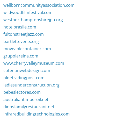
wellborncommunityassociation.com
wildwoodfilmfestival.com
westnorthamptonshirejpu.org
hotelbrasile.com
fultonstreetjazz.com
bartlettevents.org
moveablecontainer.com
grupolareina.com
www.cherryvalleymuseum.com
cotentinwebdesign.com
oldetradingpost.com
ladiesunderconstruction.org
bebeslectores.com
australiantimberoil.net
dinosfamilyrestaurant.net
infraredbuildingtechnologies.com