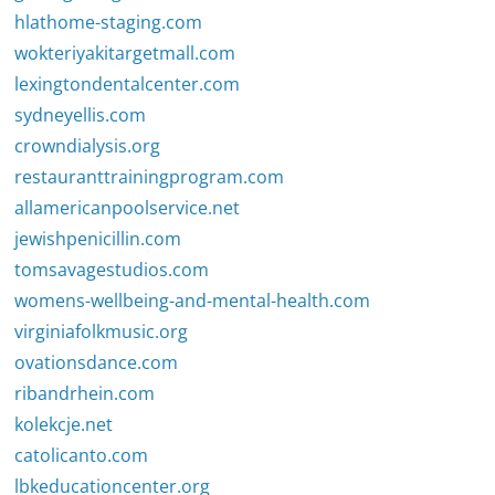
hlathome-staging.com
wokteriyakitargetmall.com
lexingtondentalcenter.com
sydneyellis.com
crowndialysis.org
restauranttrainingprogram.com
allamericanpoolservice.net
jewishpenicillin.com
tomsavagestudios.com
womens-wellbeing-and-mental-health.com
virginiafolkmusic.org
ovationsdance.com
ribandrhein.com
kolekcje.net
catolicanto.com
lbkeducationcenter.org