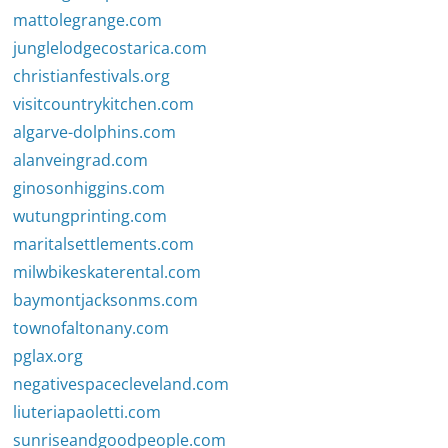
mattolegrange.com
junglelodgecostarica.com
christianfestivals.org
visitcountrykitchen.com
algarve-dolphins.com
alanveingrad.com
ginosonhiggins.com
wutungprinting.com
maritalsettlements.com
milwbikeskaterental.com
baymontjacksonms.com
townofaltonany.com
pglax.org
negativespacecleveland.com
liuteriapaoletti.com
sunriseandgoodpeople.com