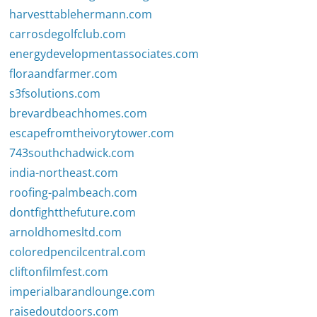
harvesttablehermann.com
carrosdegolfclub.com
energydevelopmentassociates.com
floraandfarmer.com
s3fsolutions.com
brevardbeachhomes.com
escapefromtheivorytower.com
743southchadwick.com
india-northeast.com
roofing-palmbeach.com
dontfightthefuture.com
arnoldhomesltd.com
coloredpencilcentral.com
cliftonfilmfest.com
imperialbarandlounge.com
raisedoutdoors.com