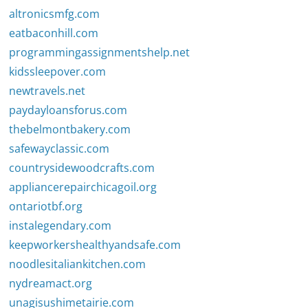
altronicsmfg.com
eatbaconhill.com
programmingassignmentshelp.net
kidssleepover.com
newtravels.net
paydayloansforus.com
thebelmontbakery.com
safewayclassic.com
countrysidewoodcrafts.com
appliancerepairchicagoil.org
ontariotbf.org
instalegendary.com
keepworkershealthyandsafe.com
noodlesitaliankitchen.com
nydreamact.org
unagisushimetairie.com