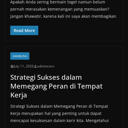
Apakah Anda sering bermain togel namun belum
pernah merasakan kemenangan yang memuaskan?
Jangan khawatir, karena kali ini saya akan membagikan
Read More
GAMBLING
July 11, 2026
admincorn
Strategi Sukses dalam
Memegang Peran di Tempat
Kerja
Strategi Sukses dalam Memegang Peran di Tempat
Kerja merupakan hal yang penting untuk dapat
mencapai kesuksesan dalam karir kita. Mengetahui