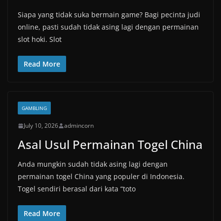
Siapa yang tidak suka bermain game? Bagi pecinta judi
online, pasti sudah tidak asing lagi dengan permainan
slot hoki. Slot
Read More
GAMBLING
July 10, 2026
admincorn
Asal Usul Permainan Togel China
Anda mungkin sudah tidak asing lagi dengan
permainan togel China yang populer di Indonesia.
Togel sendiri berasal dari kata “toto
Read More