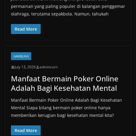
permainan yang paling populer di kalangan penggemar
olahraga, terutama sepakbola. Namun, tahukah
Read More
GAMBLING
July 13, 2026
admincorn
Manfaat Bermain Poker Online
Adalah Bagi Kesehatan Mental
Manfaat Bermain Poker Online Adalah Bagi Kesehatan
Mental Siapa bilang bermain poker online hanya
memberikan kerugian bagi kesehatan mental kita?
Read More