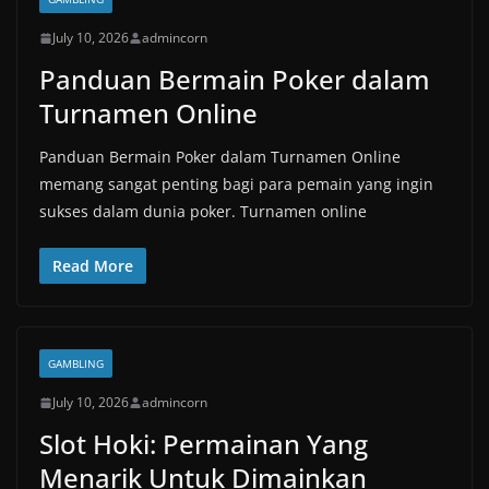
July 10, 2026
admincorn
Panduan Bermain Poker dalam
Turnamen Online
Panduan Bermain Poker dalam Turnamen Online
memang sangat penting bagi para pemain yang ingin
sukses dalam dunia poker. Turnamen online
Read More
GAMBLING
July 10, 2026
admincorn
Slot Hoki: Permainan Yang
Menarik Untuk Dimainkan