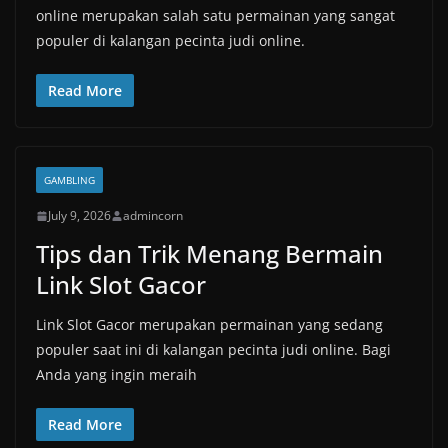
online merupakan salah satu permainan yang sangat
populer di kalangan pecinta judi online.
Read More
GAMBLING
July 9, 2026
admincorn
Tips dan Trik Menang Bermain
Link Slot Gacor
Link Slot Gacor merupakan permainan yang sedang
populer saat ini di kalangan pecinta judi online. Bagi
Anda yang ingin meraih
Read More