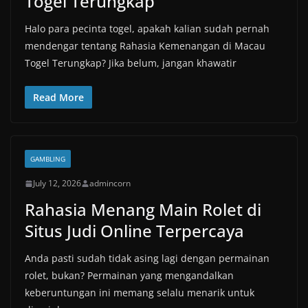
Togel Terungkap
Halo para pecinta togel, apakah kalian sudah pernah
mendengar tentang Rahasia Kemenangan di Macau
Togel Terungkap? Jika belum, jangan khawatir
Read More
GAMBLING
July 12, 2026
admincorn
Rahasia Menang Main Rolet di
Situs Judi Online Terpercaya
Anda pasti sudah tidak asing lagi dengan permainan
rolet, bukan? Permainan yang mengandalkan
keberuntungan ini memang selalu menarik untuk