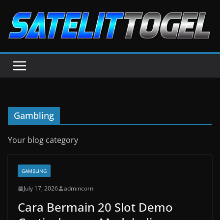
Skip
to
content
Gambling
Your blog category
GAMBLING
July 17, 2026
admincorn
Cara Bermain 20 Slot Demo