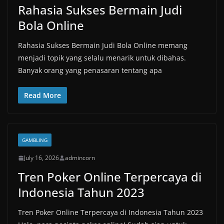
Rahasia Sukses Bermain Judi
Bola Online
Rahasia Sukses Bermain Judi Bola Online memang
menjadi topik yang selalu menarik untuk dibahas.
Banyak orang yang penasaran tentang apa
Read More
GAMBLING
July 16, 2026
admincorn
Tren Poker Online Terpercaya di
Indonesia Tahun 2023
Tren Poker Online Terpercaya di Indonesia Tahun 2023