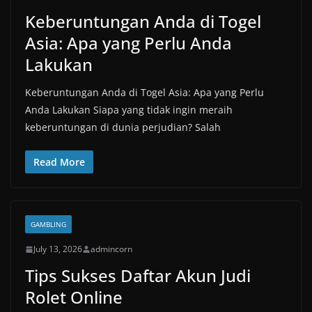
Keberuntungan Anda di Togel
Asia: Apa yang Perlu Anda
Lakukan
Keberuntungan Anda di Togel Asia: Apa yang Perlu
Anda Lakukan Siapa yang tidak ingin meraih
keberuntungan di dunia perjudian? Salah
Read More
GAMBLING
July 13, 2026
admincorn
Tips Sukses Daftar Akun Judi
Rolet Online