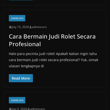
GAMBLING
July 10, 2026
admincorn
Cara Bermain Judi Rolet Secara
Profesional
Halo para pecinta judi rolet! Apakah kalian ingin tahu
cara bermain judi rolet secara profesional? Yuk, simak
ulasan lengkapnya di
Read More
GAMBLING
July 9, 2026
admincorn