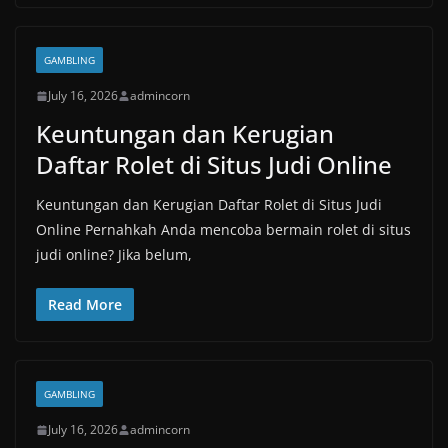
GAMBLING
July 16, 2026
admincorn
Keuntungan dan Kerugian
Daftar Rolet di Situs Judi Online
Keuntungan dan Kerugian Daftar Rolet di Situs Judi
Online Pernahkah Anda mencoba bermain rolet di situs
judi online? Jika belum,
Read More
GAMBLING
July 16, 2026
admincorn