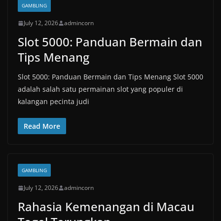
GAMBLING
July 12, 2026
admincorn
Slot 5000: Panduan Bermain dan
Tips Menang
Slot 5000: Panduan Bermain dan Tips Menang Slot 5000
adalah salah satu permainan slot yang populer di
kalangan pecinta judi
Read More
GAMBLING
July 12, 2026
admincorn
Rahasia Kemenangan di Macau